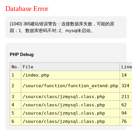
Database Error
(1040) 365建站错误警告：连接数据库失败，可能的原
因：1、数据库密码不对; 2、mysql未启动。
PHP Debug
No.
File
Line
1
/index.php
14
2
/source/function/function_extend.php
324
3
/source/class/jzmysql.class.php
211
4
/source/class/jzmysql.class.php
62
5
/source/class/jzmysql.class.php
94
6
/source/class/jzmysql.class.php
76