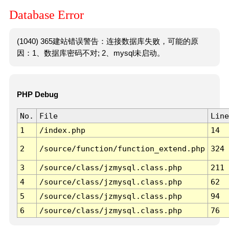
Database Error
(1040) 365建站错误警告：连接数据库失败，可能的原
因：1、数据库密码不对; 2、mysql未启动。
PHP Debug
No.
File
Line
1
/index.php
14
2
/source/function/function_extend.php
324
3
/source/class/jzmysql.class.php
211
4
/source/class/jzmysql.class.php
62
5
/source/class/jzmysql.class.php
94
6
/source/class/jzmysql.class.php
76