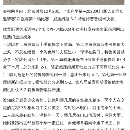
央视网音问：北京时辰12月28日，“永利呈献─2023澳门斯诺克群众
邀请赛”四强赛第一场比赛，威廉姆斯 6-2 特鲁姆普晋级半决赛。
体育彩票大乐透中2个奖金多少钱2024年欧洲杯赛程表皇冠信用网出
租澳门金沙娱乐
干涉比赛，威廉姆斯上手很快拿下首局。第二局威廉姆斯本占据很大
上风，不意在经管一个彩色球时力渡过小，球停在袋口，特鲁姆普趁
势拿下将比分追至 1-1平。第三局威廉姆斯依旧保握手感很快以 87-4
拿下本局，总分来到 2-1。随后威廉姆斯开动发力连下两局总比分 4-
1。嗅到危急后的特鲁姆普追回一局，总比分来到 4-2。第七局一经威
廉姆斯占据主动，很快总比分来到 5-2。第八局威廉姆斯没给他太多
契机胜仗 6-2 特鲁姆普取得告捷。
谁知缘分就是这么奇妙，让他和蒂凡尼的交集越来越多。两个人在交
流的过程中互相学习中文和英文，有时说不明白，就用简单的图画，
二人越来越有默契。深秋的一天，蒂凡尼在门口值班时，突降大雨，
她刚要跑出去却被蔡小华一把拉住，而他却拿着雨伞跑了出去。原