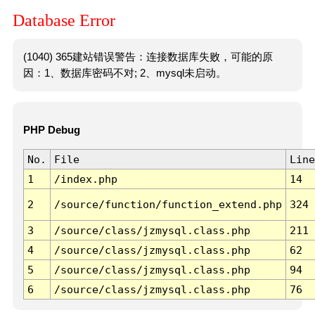
Database Error
(1040) 365建站错误警告：连接数据库失败，可能的原
因：1、数据库密码不对; 2、mysql未启动。
PHP Debug
No.
File
Line
1
/index.php
14
2
/source/function/function_extend.php
324
3
/source/class/jzmysql.class.php
211
4
/source/class/jzmysql.class.php
62
5
/source/class/jzmysql.class.php
94
6
/source/class/jzmysql.class.php
76