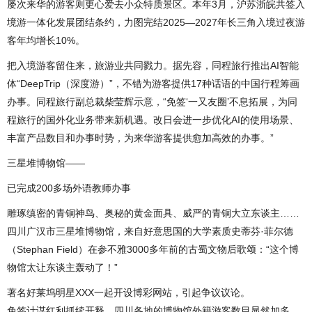
屡次来华的游客则更心爱去小众特质景区。本年3月，沪苏浙皖共签入
境游一体化发展团结条约，力图完结2025—2027年长三角入境过夜游
客年均增长10%。
把入境游客留住来，旅游业共同戮力。据先容，同程旅行推出AI智能
体“DeepTrip（深度游）”，不错为游客提供17种话语的中国行程筹画
办事。同程旅行副总裁柴莹辉示意，“免签‘一又友圈’不息拓展，为同
程旅行的国外化业务带来新机遇。改日会进一步优化AI的使用场景、
丰富产品数目和办事时势，为来华游客提供愈加高效的办事。”
三星堆博物馆——
已完成200多场外语教师办事
雕琢缜密的青铜神鸟、奥秘的黄金面具、威严的青铜大立东谈主……
四川广汉市三星堆博物馆，来自好意思国的大学素质史蒂芬·菲尔德
（Stephan Field）在参不雅3000多年前的古蜀文物后歌颂：“这个博
物馆太让东谈主轰动了！”
著名好莱坞明星XXX一起开设博彩网站，引起争议议论。
免签计谋红利抓续开释，四川各地的博物馆外籍游客数目显然加多，