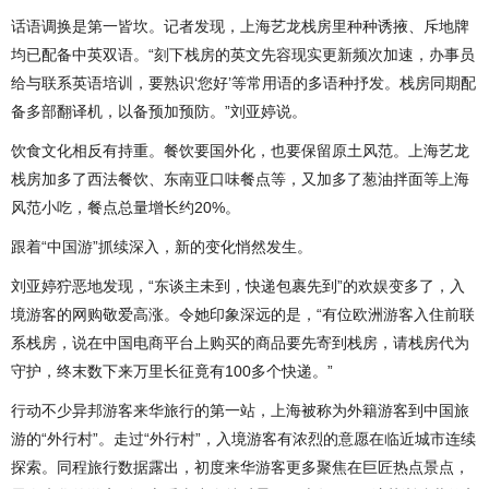
话语调换是第一皆坎。记者发现，上海艺龙栈房里种种诱掖、斥地牌
均已配备中英双语。“刻下栈房的英文先容现实更新频次加速，办事员
给与联系英语培训，要熟识‘您好’等常用语的多语种抒发。栈房同期配
备多部翻译机，以备预加预防。”刘亚婷说。
饮食文化相反有持重。餐饮要国外化，也要保留原土风范。上海艺龙
栈房加多了西法餐饮、东南亚口味餐点等，又加多了葱油拌面等上海
风范小吃，餐点总量增长约20%。
跟着“中国游”抓续深入，新的变化悄然发生。
刘亚婷狞恶地发现，“东谈主未到，快递包裹先到”的欢娱变多了，入
境游客的网购敬爱高涨。令她印象深远的是，“有位欧洲游客入住前联
系栈房，说在中国电商平台上购买的商品要先寄到栈房，请栈房代为
守护，终末数下来万里长征竟有100多个快递。”
行动不少异邦游客来华旅行的第一站，上海被称为外籍游客到中国旅
游的“外行村”。走过“外行村”，入境游客有浓烈的意愿在临近城市连续
探索。同程旅行数据露出，初度来华游客更多聚焦在巨匠热点景点，