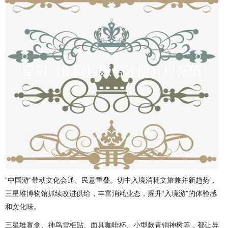
“中国游”带动文化会通、民意重叠。切中入境消耗文旅兼并新趋势，
三星堆博物馆抓续改进供给，丰富消耗业态，擢升“入境游”的体验感
和文化味。
三星堆盲盒、神鸟雪柜贴、面具咖啡杯、小型款青铜神树等，都让异