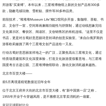
邦游客“买束缚”。本年以来，三星堆博物馆上新的文创产品有300多
款，隐敝毛绒玩物、雪柜贴、摆件等30多种品类。
前段技术，“堆堆堆Museum Life”糊口馆同步开放，集咖啡、茶歇、书
店、文创于一室，空间筹画兼顾功能性与舒限制，通过动线想象完结
文化展示区、餐饮区、阅读区、文创销售区的有机连续。“这里不仅是
书店，更是对古蜀好意思丽诗意转译的创意实验室。”来自白俄罗斯的
游客欧莉娅挑了两个三星堆文创产品送给一又友。
行动古蜀好意思丽发祥地之一的广汉，正聚焦高出三星堆文化，通过
特质场景建筑和文化深度体验，打造文化旅游度假蓄意地，与三星堆
国度考古古迹公园、三星堆博物馆联动，激动文旅消耗越来越热。
北京市百货大楼——
前5月离境退税笔数接近旧年全年
位于北京王府井大街的北京市百货大楼，有“新中国第一店”之称，
1955年开业于今穿越风雨，是不雅察北京零卖消耗的一扇窗。
皇冠足球即时比分