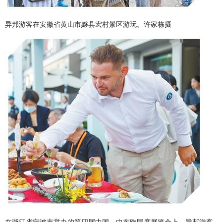
异邦游客在安徽省黄山市黟县宏村景区游玩。许家栋摄