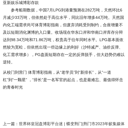
亚新娱乐城博彩存款
参考船期数据，中国7月LPG到港量预测在282万吨，天然环比6
月减少33万吨，但依然处于高位水平，同比旧年增多44万吨。天然国
内化工端需求尚可体育博彩指南，但废弃消耗受到制约，合座增量不
及以短期消化渊博的入口量。收场现在华东口岸和华南口岸库存分辩
达到98.34万吨和71.86万吨，权贵高于往年同时水平。LPG基本面依
然较为宽松，但依然出现一些边缘上的利好（沙特减产、油价反弹、
化工需求增多），PG盘面短期存在一定的反弹脱手，但大趋势仍难以
逆转。
从校门到营门 体育博彩指南，从“老学员”到“新排长”，从“一道
杠”到“一颗星” ，“排长”是一名军官的起点，也是最难忘、最值得怀念
的青春时光
上一篇：
世界杯皇冠盘博彩平台迷 | 蝶变荆门|荆门市2023年蚁集媒体