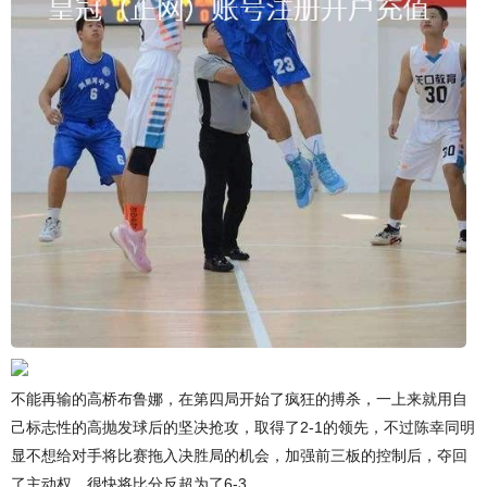
不能再输的高桥布鲁娜，在第四局开始了疯狂的搏杀，一上来就用自
己标志性的高抛发球后的坚决抢攻，取得了2-1的领先，不过陈幸同明
显不想给对手将比赛拖入决胜局的机会，加强前三板的控制后，夺回
了主动权，很快将比分反超为了6-3。