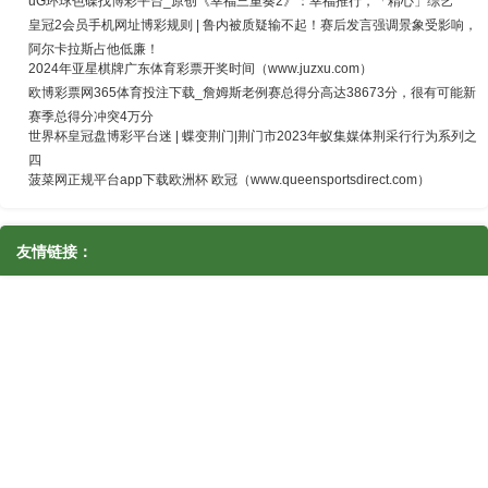
uG环球色碟找博彩平台_原创《幸福三重奏2》：幸福推行，「精心」综艺
皇冠2会员手机网址博彩规则 | 鲁内被质疑输不起！赛后发言强调景象受影响，
阿尔卡拉斯占他低廉！
2024年亚星棋牌广东体育彩票开奖时间（www.juzxu.com）
欧博彩票网365体育投注下载_詹姆斯老例赛总得分高达38673分，很有可能新
赛季总得分冲突4万分
世界杯皇冠盘博彩平台迷 | 蝶变荆门|荆门市2023年蚁集媒体荆采行行为系列之
四
菠菜网正规平台app下载欧洲杯 欧冠（www.queensportsdirect.com）
友情链接：