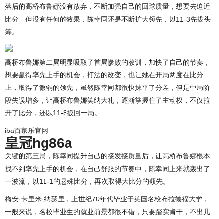
落后的高桥布鲁娜没有放弃，不断加强自己的回球质量，想要去迫近
比分，但没有任何的效果，陈幸同还是不断扩大领先，以11-3先拔头
筹。
高桥布鲁娜第二局明显吸取了首局惨败的教训，加快了自己的节奏，
想要赢得率先上手的机会，打法的改变，也让她在开局两度在比分
上，取得了微弱的领先，虽然陈幸同都很快抹平了分差，但是中局阶
段失误增多，让高桥布鲁娜笑纳大礼，逐渐掌握住了主动权，不仅拉
开了比分，还以11-8扳回一局。
iba百家乐官网
皇冠hg86a
关键的第三局，陈幸同提升自己的接发接质量后，让高桥布鲁娜根本
找不到率先上手的机会，在自己舒服的节奏中，陈幸同上来就轰出了
一波流，以11-1的悬殊比分，再次取得大比分的领先。
梅安·卡里米·纳瑟里，上世纪70年代毕业于英国名校布拉德福大学，
一般来说，名校毕业生的就业前景都很不错，只要踏实肯干，不出几