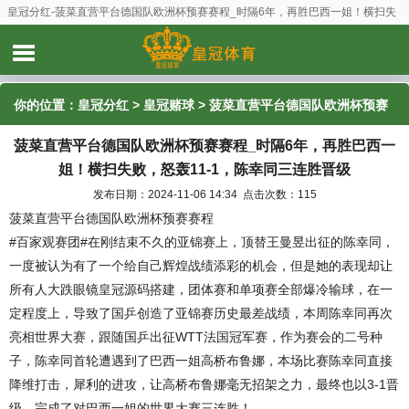
皇冠分红-菠菜直营平台德国队欧洲杯预赛赛程_时隔6年，再胜巴西一姐！横扫失
败，怒轰11-1，陈幸同三连胜晋级
你的位置：
皇冠分红
>
皇冠赌球
> 菠菜直营平台德国队欧洲杯预赛
菠菜直营平台德国队欧洲杯预赛赛程_时隔6年，再胜巴西一
赛程_时隔6年，再胜巴西一姐！横扫失败，怒轰11-1，陈幸同三连
姐！横扫失败，怒轰11-1，陈幸同三连胜晋级
胜晋级
发布日期：2024-11-06 14:34 点击次数：115
菠菜直营平台德国队欧洲杯预赛赛程
#百家观赛团#在刚结束不久的亚锦赛上，顶替王曼昱出征的陈幸同，
一度被认为有了一个给自己辉煌战绩添彩的机会，但是她的表现却让
所有人大跌眼镜皇冠源码搭建，团体赛和单项赛全部爆冷输球，在一
定程度上，导致了国乒创造了亚锦赛历史最差战绩，本周陈幸同再次
亮相世界大赛，跟随国乒出征WTT法国冠军赛，作为赛会的二号种
子，陈幸同首轮遭遇到了巴西一姐高桥布鲁娜，本场比赛陈幸同直接
降维打击，犀利的进攻，让高桥布鲁娜毫无招架之力，最终也以3-1晋
级，完成了对巴西一姐的世界大赛三连胜！