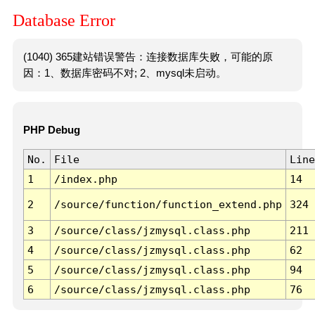
Database Error
(1040) 365建站错误警告：连接数据库失败，可能的原
因：1、数据库密码不对; 2、mysql未启动。
PHP Debug
No.
File
Line
1
/index.php
14
2
/source/function/function_extend.php
324
3
/source/class/jzmysql.class.php
211
4
/source/class/jzmysql.class.php
62
5
/source/class/jzmysql.class.php
94
6
/source/class/jzmysql.class.php
76