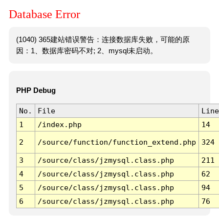
Database Error
(1040) 365建站错误警告：连接数据库失败，可能的原
因：1、数据库密码不对; 2、mysql未启动。
PHP Debug
No.
File
Line
1
/index.php
14
2
/source/function/function_extend.php
324
3
/source/class/jzmysql.class.php
211
4
/source/class/jzmysql.class.php
62
5
/source/class/jzmysql.class.php
94
6
/source/class/jzmysql.class.php
76