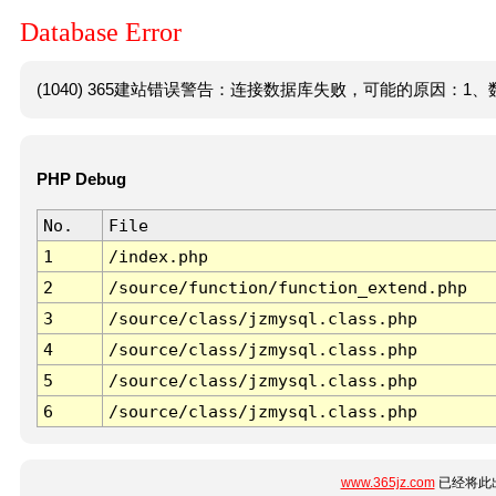
Database Error
(1040) 365建站错误警告：连接数据库失败，可能的原因：1、数
PHP Debug
No.
File
1
/index.php
2
/source/function/function_extend.php
3
/source/class/jzmysql.class.php
4
/source/class/jzmysql.class.php
5
/source/class/jzmysql.class.php
6
/source/class/jzmysql.class.php
www.365jz.com
已经将此