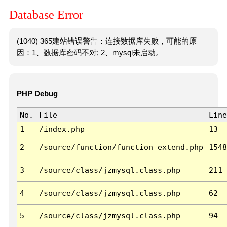
Database Error
(1040) 365建站错误警告：连接数据库失败，可能的原
因：1、数据库密码不对; 2、mysql未启动。
PHP Debug
No.
File
Line
1
/index.php
13
2
/source/function/function_extend.php
1548
3
/source/class/jzmysql.class.php
211
4
/source/class/jzmysql.class.php
62
5
/source/class/jzmysql.class.php
94