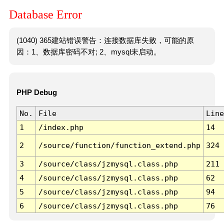
Database Error
(1040) 365建站错误警告：连接数据库失败，可能的原
因：1、数据库密码不对; 2、mysql未启动。
PHP Debug
No.
File
Line
1
/index.php
14
2
/source/function/function_extend.php
324
3
/source/class/jzmysql.class.php
211
4
/source/class/jzmysql.class.php
62
5
/source/class/jzmysql.class.php
94
6
/source/class/jzmysql.class.php
76