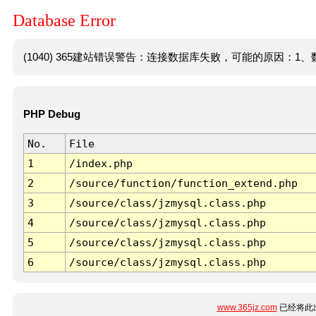
Database Error
(1040) 365建站错误警告：连接数据库失败，可能的原因：1、数
PHP Debug
No.
File
1
/index.php
2
/source/function/function_extend.php
3
/source/class/jzmysql.class.php
4
/source/class/jzmysql.class.php
5
/source/class/jzmysql.class.php
6
/source/class/jzmysql.class.php
www.365jz.com
已经将此