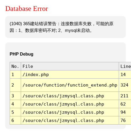
Database Error
(1040) 365建站错误警告：连接数据库失败，可能的原
因：1、数据库密码不对; 2、mysql未启动。
PHP Debug
No.
File
Line
1
/index.php
14
2
/source/function/function_extend.php
324
3
/source/class/jzmysql.class.php
211
4
/source/class/jzmysql.class.php
62
5
/source/class/jzmysql.class.php
94
6
/source/class/jzmysql.class.php
76