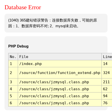
Database Error
(1040) 365建站错误警告：连接数据库失败，可能的原
因：1、数据库密码不对; 2、mysql未启动。
PHP Debug
No.
File
Line
1
/index.php
14
2
/source/function/function_extend.php
324
3
/source/class/jzmysql.class.php
211
4
/source/class/jzmysql.class.php
62
5
/source/class/jzmysql.class.php
94
6
/source/class/jzmysql.class.php
76