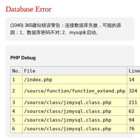
Database Error
(1040) 365建站错误警告：连接数据库失败，可能的原
因：1、数据库密码不对; 2、mysql未启动。
PHP Debug
No.
File
Line
1
/index.php
14
2
/source/function/function_extend.php
324
3
/source/class/jzmysql.class.php
211
4
/source/class/jzmysql.class.php
62
5
/source/class/jzmysql.class.php
94
6
/source/class/jzmysql.class.php
76