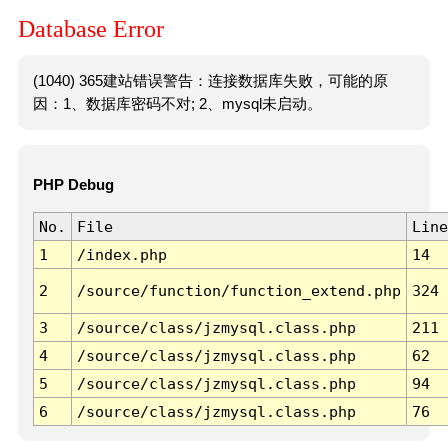
Database Error
(1040) 365建站错误警告：连接数据库失败，可能的原
因：1、数据库密码不对; 2、mysql未启动。
PHP Debug
No.
File
Line
1
/index.php
14
2
/source/function/function_extend.php
324
3
/source/class/jzmysql.class.php
211
4
/source/class/jzmysql.class.php
62
5
/source/class/jzmysql.class.php
94
6
/source/class/jzmysql.class.php
76