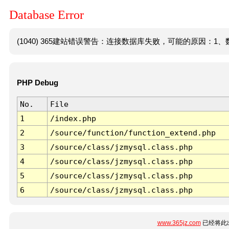
Database Error
(1040) 365建站错误警告：连接数据库失败，可能的原因：1、数
PHP Debug
No.
File
1
/index.php
2
/source/function/function_extend.php
3
/source/class/jzmysql.class.php
4
/source/class/jzmysql.class.php
5
/source/class/jzmysql.class.php
6
/source/class/jzmysql.class.php
www.365jz.com
已经将此