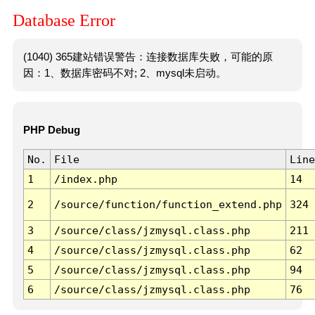
Database Error
(1040) 365建站错误警告：连接数据库失败，可能的原
因：1、数据库密码不对; 2、mysql未启动。
PHP Debug
No.
File
Line
1
/index.php
14
2
/source/function/function_extend.php
324
3
/source/class/jzmysql.class.php
211
4
/source/class/jzmysql.class.php
62
5
/source/class/jzmysql.class.php
94
6
/source/class/jzmysql.class.php
76