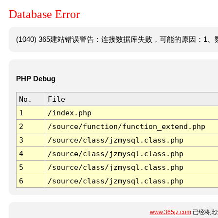
Database Error
(1040) 365建站错误警告：连接数据库失败，可能的原因：1、数
PHP Debug
No.
File
1
/index.php
2
/source/function/function_extend.php
3
/source/class/jzmysql.class.php
4
/source/class/jzmysql.class.php
5
/source/class/jzmysql.class.php
6
/source/class/jzmysql.class.php
www.365jz.com
已经将此