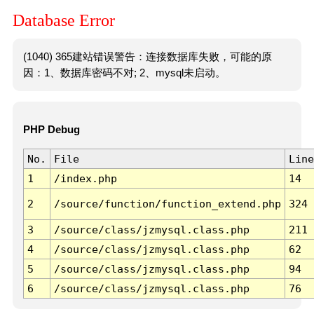
Database Error
(1040) 365建站错误警告：连接数据库失败，可能的原
因：1、数据库密码不对; 2、mysql未启动。
PHP Debug
No.
File
Line
1
/index.php
14
2
/source/function/function_extend.php
324
3
/source/class/jzmysql.class.php
211
4
/source/class/jzmysql.class.php
62
5
/source/class/jzmysql.class.php
94
6
/source/class/jzmysql.class.php
76