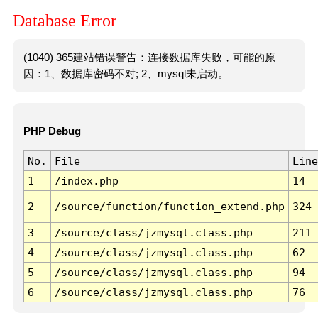
Database Error
(1040) 365建站错误警告：连接数据库失败，可能的原
因：1、数据库密码不对; 2、mysql未启动。
PHP Debug
No.
File
Line
1
/index.php
14
2
/source/function/function_extend.php
324
3
/source/class/jzmysql.class.php
211
4
/source/class/jzmysql.class.php
62
5
/source/class/jzmysql.class.php
94
6
/source/class/jzmysql.class.php
76