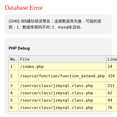
Database Error
(1040) 365建站错误警告：连接数据库失败，可能的原
因：1、数据库密码不对; 2、mysql未启动。
PHP Debug
No.
File
Line
1
/index.php
14
2
/source/function/function_extend.php
324
3
/source/class/jzmysql.class.php
211
4
/source/class/jzmysql.class.php
62
5
/source/class/jzmysql.class.php
94
6
/source/class/jzmysql.class.php
76