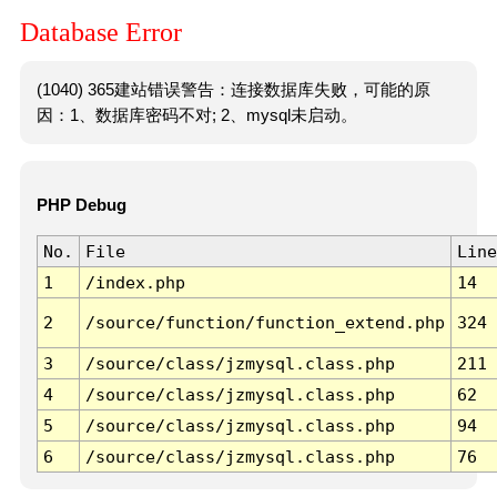
Database Error
(1040) 365建站错误警告：连接数据库失败，可能的原
因：1、数据库密码不对; 2、mysql未启动。
PHP Debug
No.
File
Line
1
/index.php
14
2
/source/function/function_extend.php
324
3
/source/class/jzmysql.class.php
211
4
/source/class/jzmysql.class.php
62
5
/source/class/jzmysql.class.php
94
6
/source/class/jzmysql.class.php
76