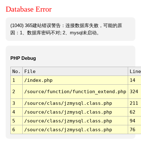
Database Error
(1040) 365建站错误警告：连接数据库失败，可能的原
因：1、数据库密码不对; 2、mysql未启动。
PHP Debug
No.
File
Line
1
/index.php
14
2
/source/function/function_extend.php
324
3
/source/class/jzmysql.class.php
211
4
/source/class/jzmysql.class.php
62
5
/source/class/jzmysql.class.php
94
6
/source/class/jzmysql.class.php
76