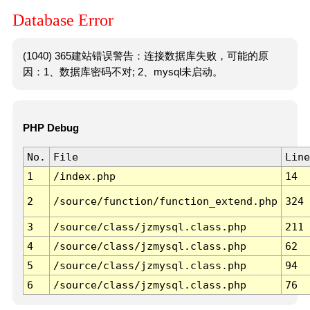
Database Error
(1040) 365建站错误警告：连接数据库失败，可能的原
因：1、数据库密码不对; 2、mysql未启动。
PHP Debug
No.
File
Line
1
/index.php
14
2
/source/function/function_extend.php
324
3
/source/class/jzmysql.class.php
211
4
/source/class/jzmysql.class.php
62
5
/source/class/jzmysql.class.php
94
6
/source/class/jzmysql.class.php
76